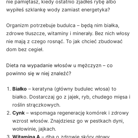
nie pamiętasz, kiedy ostatnio zjadłeś rybę albo
wypiłeś szklankę wody zamiast energetyka?
Organizm potrzebuje budulca – będą nim białka,
zdrowe tłuszcze, witaminy i minerały. Bez nich włosy
nie mają z czego rosnąć. To jak chcieć zbudować
dom bez cegieł.
Dieta na wypadanie włosów u mężczyzn – co
powinno się w niej znaleźć?
Białko
– keratyna (główny budulec włosa) to
białko. Dostarczaj go z jajek, ryb, chudego mięsa i
roślin strączkowych.
Cynk
– wspomaga regenerację komórek i zdrowy
wzrost włosów. Znajdziesz go w pestkach dyni,
wołowinie, jajkach.
Witamina A
– dba o zdrowie skóry głowy.