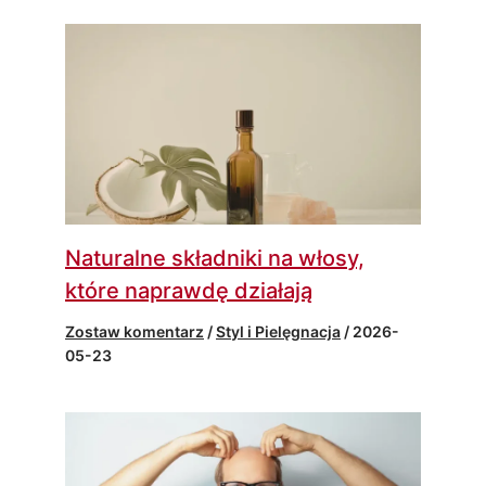
Naturalne składniki na włosy,
które naprawdę działają
Zostaw komentarz
/
Styl i Pielęgnacja
/
2026-
05-23