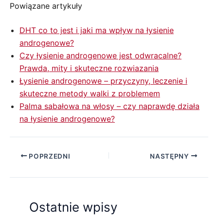
Powiązane artykuły
DHT co to jest i jaki ma wpływ na łysienie
androgenowe?
Czy łysienie androgenowe jest odwracalne?
Prawda, mity i skuteczne rozwiazania
Łysienie androgenowe – przyczyny, leczenie i
skuteczne metody walki z problemem
Palma sabałowa na włosy – czy naprawdę działa
na łysienie androgenowe?
POPRZEDNI
NASTĘPNY
Ostatnie wpisy