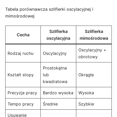
Tabela porównawcza szlifierki oscylacyjnej i
mimośrodowej
Szlifierka
Szlifierka
Cecha
oscylacyjna
mimośrodowa
Oscylacyjny +
Rodzaj ruchu
Oscylacyjny
obrotowy
Prostokątna
Kształt stopy
lub
Okrągła
kwadratowa
Precyzja pracy
Bardzo wysoka
Wysoka
Tempo pracy
Średnie
Szybkie
Usuwanie