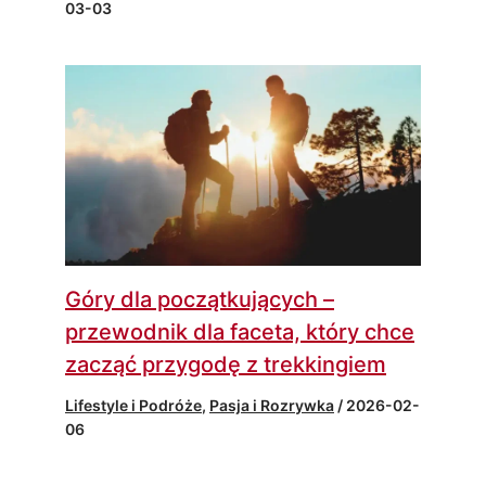
03-03
Góry dla początkujących –
przewodnik dla faceta, który chce
zacząć przygodę z trekkingiem
Lifestyle i Podróże
,
Pasja i Rozrywka
/
2026-02-
06