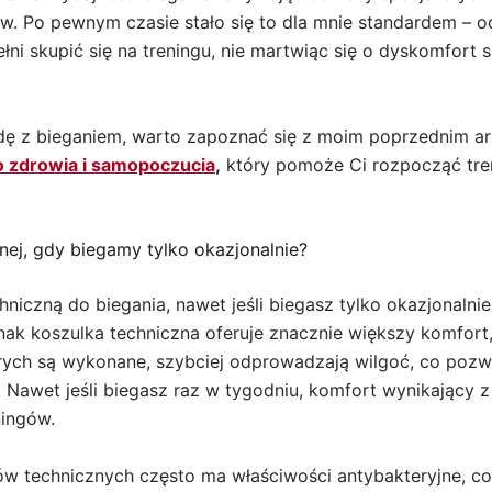
w. Po pewnym czasie stało się to dla mnie standardem – od
ełni skupić się na treningu, nie martwiąc się o dyskomfo
odę z bieganiem, warto zapoznać się z moim poprzednim a
o zdrowia i samopoczucia
,
który pomoże Ci rozpocząć tren
ej, gdy biegamy tylko okazjonalnie?
niczną do biegania, nawet jeśli biegasz tylko okazjonaln
dnak koszulka techniczna oferuje znacznie większy komfor
których są wykonane, szybciej odprowadzają wilgoć, co po
. Nawet jeśli biegasz raz w tygodniu, komfort wynikający
ningów.
w technicznych często ma właściwości antybakteryjne, co 