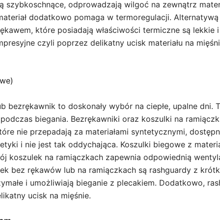
są szybkoschnące, odprowadzają wilgoć na zewnątrz materi
 materiał dodatkowo pomaga w termoregulacji. Alternatywą
ękawem, które posiadają właściwości termiczne są lekkie 
resyjne czyli poprzez delikatny ucisk materiału na mięśnie
owe)
ub bezrękawnik to doskonały wybór na ciepłe, upalne dni. T
w podczas biegania. Bezrękawniki oraz koszulki na ramiąc
tóre nie przepadają za materiałami syntetycznymi, dostępn
tetyki i nie jest tak oddychająca. Koszulki biegowe z mat
rój koszulek na ramiączkach zapewnia odpowiednią wentyla
ulek bez rękawów lub na ramiączkach są rashguardy z krót
rzymałe i umożliwiają bieganie z plecakiem. Dodatkowo, r
likatny ucisk na mięśnie.