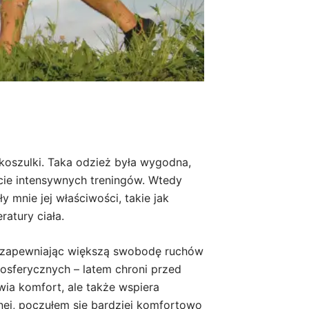
koszulki. Taka odzież była wygodna,
cie intensywnych treningów. Wtedy
y mnie jej właściwości, takie jak
atury ciała.
w, zapewniając większą swobodę ruchów
mosferycznych – latem chroni przed
wia komfort, ale także wspiera
nej, poczułem się bardziej komfortowo