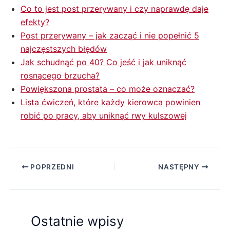
Co to jest post przerywany i czy naprawdę daje
efekty?
Post przerywany – jak zacząć i nie popełnić 5
najczęstszych błędów
Jak schudnąć po 40? Co jeść i jak uniknąć
rosnącego brzucha?
Powiększona prostata – co może oznaczać?
Lista ćwiczeń, które każdy kierowca powinien
robić po pracy, aby uniknąć rwy kulszowej
POPRZEDNI
NASTĘPNY
Ostatnie wpisy